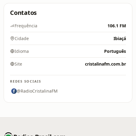
Contatos
Frequência
106.1 FM
Cidade
Ibiaçá
Idioma
Português
Site
cristalinafm.com.br
REDES SOCIAIS
@RadioCristalinaFM