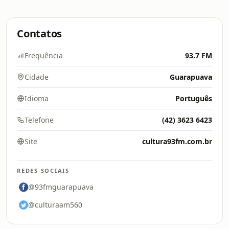
Contatos
Frequência
93.7 FM
Cidade
Guarapuava
Idioma
Português
Telefone
(42) 3623 6423
Site
cultura93fm.com.br
REDES SOCIAIS
@93fmguarapuava
@culturaam560