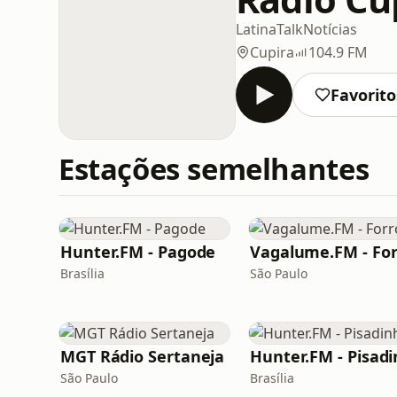
Latina
Talk
Notícias
Cupira
104.9 FM
Favorito
Estações semelhantes
Hunter.FM - Pagode
Vagalume.FM - For
Brasília
São Paulo
MGT Rádio Sertaneja
São Paulo
Brasília