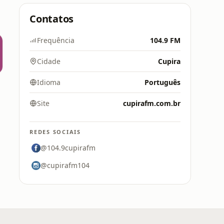
Contatos
Frequência
104.9 FM
Cidade
Cupira
Idioma
Português
Site
cupirafm.com.br
REDES SOCIAIS
@104.9cupirafm
@cupirafm104