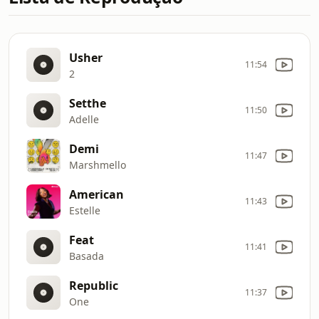
Usher
11:54
2
Setthe
11:50
Adelle
Demi
11:47
Marshmello
American
11:43
Estelle
Feat
11:41
Basada
Republic
11:37
One