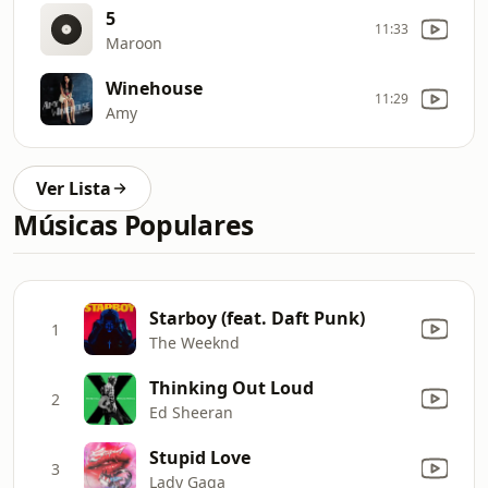
5
11:33
Maroon
Winehouse
11:29
Amy
Ver Lista
Músicas Populares
Starboy (feat. Daft Punk)
1
The Weeknd
Thinking Out Loud
2
Ed Sheeran
Stupid Love
3
Lady Gaga