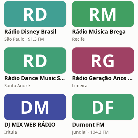
RD
RM
Rádio Disney Brasil
Rádio Música Brega
São Paulo · 91.3 FM
Recife
RD
RG
Rádio Dance Music Super Hits
Rádio Geração Anos 80s Flashback
Santo André
Limeira
DM
DF
DJ MIX WEB RÁDIO
Dumont FM
Irituia
Jundiaí · 104.3 FM