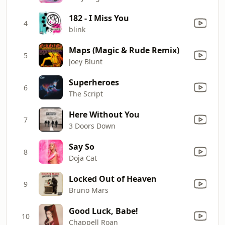
182 - I Miss You
4
blink
Maps (Magic & Rude Remix)
5
Joey Blunt
Superheroes
6
The Script
Here Without You
7
3 Doors Down
Say So
8
Doja Cat
Locked Out of Heaven
9
Bruno Mars
Good Luck, Babe!
10
Chappell Roan