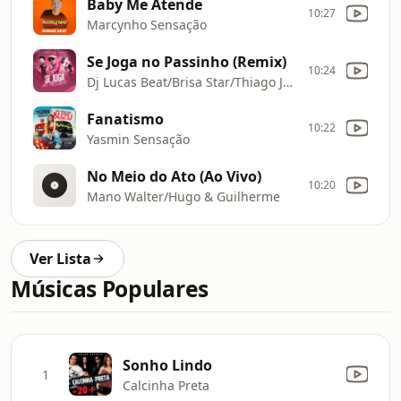
Baby Me Atende
10:27
Marcynho Sensação
Se Joga no Passinho (Remix)
10:24
Dj Lucas Beat/Brisa Star/Thiago Jhonathan (TJ)
Fanatismo
10:22
Yasmin Sensação
No Meio do Ato (Ao Vivo)
10:20
Mano Walter/Hugo & Guilherme
Ver Lista
Músicas Populares
Sonho Lindo
1
Calcinha Preta