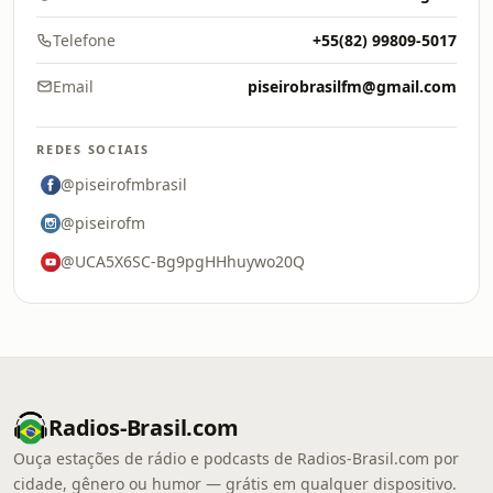
Telefone
+55(82) 99809-5017
Email
piseirobrasilfm@gmail.com
REDES SOCIAIS
@piseirofmbrasil
@piseirofm
@UCA5X6SC-Bg9pgHHhuywo20Q
Radios-Brasil.com
Ouça estações de rádio e podcasts de Radios-Brasil.com por
cidade, gênero ou humor — grátis em qualquer dispositivo.