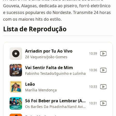
Gouveia, Alagoas, dedicada ao piseiro, forró eletrônico
e sucessos populares do Nordeste. Transmite 24 horas
com os maiores hits do estilo.
Lista de Reprodução
Arriadin por Tu Ao Vivo
10:39
Zé Vaqueiro/João Gomes
Vai Sentir Falta de Mim
10:36
Fabinho Testado/Iguinho e Lulinha
Leão
10:33
Marília Mendonça
Só Foi Beber pra Lembrar (Ao Vivo)
10:31
Os Barões Da Pisadinha/Xand Avião