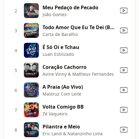
Meu Pedaço de Pecado
2
João Gomes
Todo Amor Que Eu Te Dei (Bônus Track)
3
Carta de Baralho
É Só Oi e Tchau
4
Luan Estilizado
Coração Cachorro
5
Avine Vinny & Matheus Fernandes
A Praia (Ao Vivo)
6
Mastruz Com Leite
Volta Comigo BB
7
Zé Vaqueiro
Pilantra e Meio
8
Eric Land & Natanzinho Lima