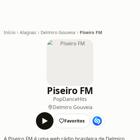
Início
Alagoas
Delmiro Gouveia
Piseiro FM
Piseiro FM
Pop
Dance
Hits
Delmiro Gouveia
Favoritos
A Piseiro FM é uma web rádio brasileira de Delmiro