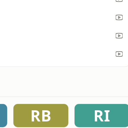
RB
RI