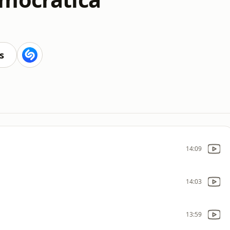
s
14:09
14:03
13:59