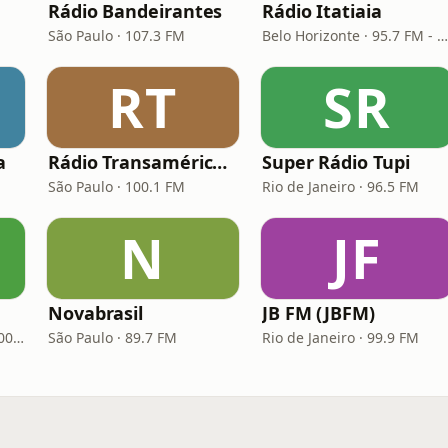
Rádio Bandeirantes
Rádio Itatiaia
São Paulo · 107.3 FM
Belo Horizonte · 95.7 FM - 610 AM
RT
SR
a
Rádio Transamérica (TMC)
Super Rádio Tupi
São Paulo · 100.1 FM
Rio de Janeiro · 96.5 FM
N
JF
Novabrasil
JB FM (JBFM)
Porto Alegre · 93.7 FM, 600 AM
São Paulo · 89.7 FM
Rio de Janeiro · 99.9 FM