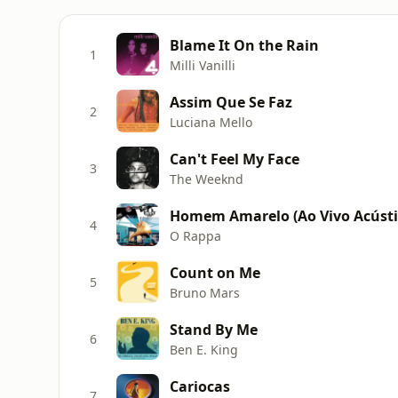
Blame It On the Rain
1
Milli Vanilli
Assim Que Se Faz
2
Luciana Mello
Can't Feel My Face
3
The Weeknd
Homem Amarelo (Ao Vivo Acústi
4
O Rappa
Count on Me
5
Bruno Mars
Stand By Me
6
Ben E. King
Cariocas
7