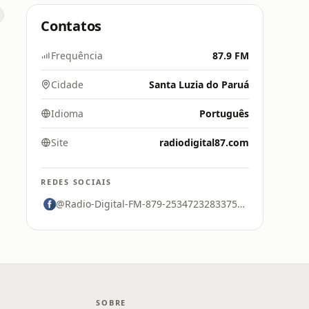
Contatos
Frequência
87.9 FM
Cidade
Santa Luzia do Paruá
Idioma
Português
Site
radiodigital87.com
REDES SOCIAIS
@Radio-Digital-FM-879-253472328337569
SOBRE