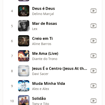
Deus é Deus
4
Delino Marçal
Mar de Rosas
5
Lex
Creio em Ti
6
Aline Barros
Me Ama (Live)
7
Diante do Trono
Jesus É o Centro (Jesus At the Center)
8
Davi Sacer
Muda Minha Vida
9
Alex e Alex
Solidão
10
Tony e Tito