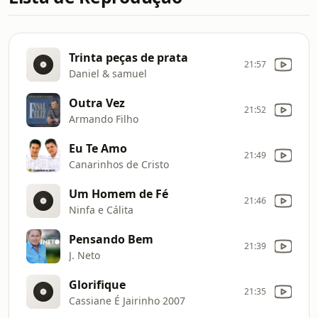
Trinta peças de prata
21:57
Daniel & samuel
Outra Vez
21:52
Armando Filho
Eu Te Amo
21:49
Canarinhos de Cristo
Um Homem de Fé
21:46
Ninfa e Cálita
Pensando Bem
21:39
J. Neto
Glorifique
21:35
Cassiane É Jairinho 2007