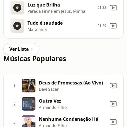
Luz que Brilha
21:32
Parada Firme em Jesus. Minha
Tudo é saudade
21:29
Mara lima
Ver Lista
Músicas Populares
Deus de Promessas (Ao Vivo)
1
Davi Sacer
Outra Vez
2
Armando Filho
Nenhuma Condenação Há
3
Armando Filho