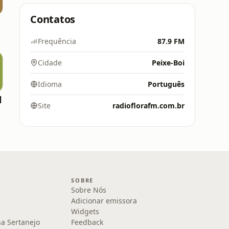
Contatos
Frequência
87.9 FM
Cidade
Peixe-Boi
Idioma
Português
l
Site
radioflorafm.com.br
SOBRE
Sobre Nós
Adicionar emissora
Widgets
na Sertanejo
Feedback