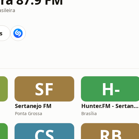
sileira
s
SF
H-
Sertanejo FM
Hunter.FM - Sertanejo
Ponta Grossa
Brasília
CS
RB