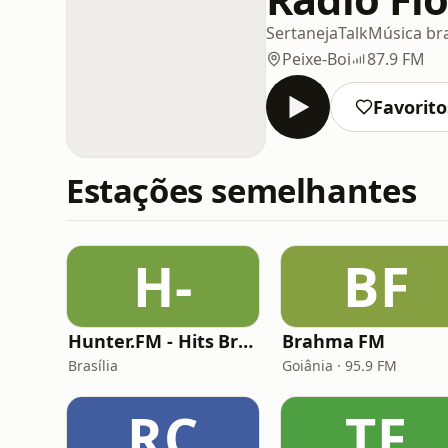
Sertaneja
Talk
Música bra
Peixe-Boi
87.9 FM
Favorito
Estações semelhantes
H-
BF
Hunter.FM - Hits Brasil
Brahma FM
Brasília
Goiânia · 95.9 FM
RC
TF