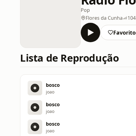
Pop
Flores da Cunha
104
Favorito
Lista de Reprodução
bosco
joao
bosco
joao
bosco
joao