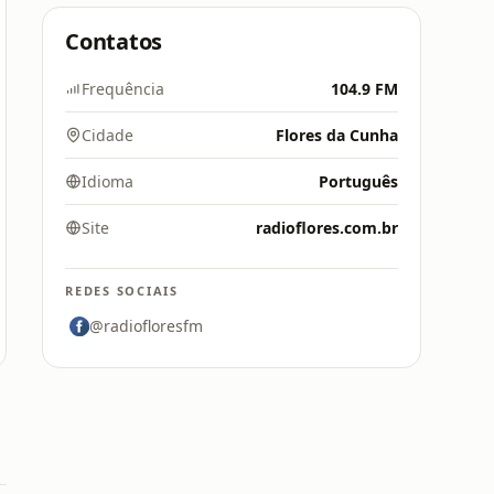
Contatos
Frequência
104.9 FM
Cidade
Flores da Cunha
Idioma
Português
Site
radioflores.com.br
REDES SOCIAIS
@radiofloresfm