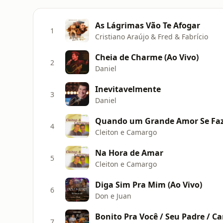
As Lágrimas Vão Te Afogar
1
Cristiano Araújo & Fred & Fabrício
Cheia de Charme (Ao Vivo)
2
Daniel
Inevitavelmente
3
Daniel
Quando um Grande Amor Se Fa
4
Cleiton e Camargo
Na Hora de Amar
5
Cleiton e Camargo
Diga Sim Pra Mim (Ao Vivo)
6
Don e Juan
Bonito Pra Você / Seu Padre / Ca
7