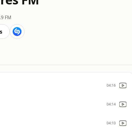
.9 FM
s
04:16
04:14
04:10