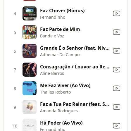
Faz Chover (Bônus)
4
Fernandinho
Faz Parte de Mim
5
Banda e Voz
Grande É o Senhor (feat. Nivea Soares) [Acústico ao Vivo]
6
Adhemar De Campos
Consagração / Louvor ao Rei (Ao Vivo)
7
Aline Barros
Me Faz Viver (Ao Vivo)
8
Thalles Roberto
Faz a Tua Paz Reinar (feat. Samuel Mizrahy)
9
Amanda Rodrigues
Há Poder (Ao Vivo)
10
Fernandinho