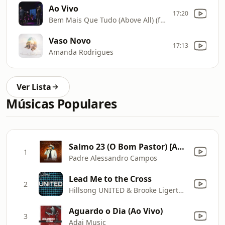
Ao Vivo
17:20
Bem Mais Que Tudo (Above All) (feat. Michael W. Smith)
Vaso Novo
17:13
Amanda Rodrigues
Ver Lista
Músicas Populares
Salmo 23 (O Bom Pastor) [Ao Vivo]
1
Padre Alessandro Campos
Lead Me to the Cross
2
Hillsong UNITED & Brooke Ligertwood
Aguardo o Dia (Ao Vivo)
3
Adai Music