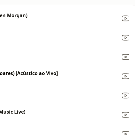
ben Morgan)
oares) [Acústico ao Vivo]
usic Live)