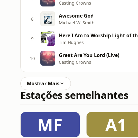
Casting Crowns
Awesome God
8
Michael W. Smith
Here I Am to Worship Light of t
9
Tim Hughes
Great Are You Lord (Live)
10
Casting Crowns
Mostrar Mais
Estações semelhantes
MF
A1