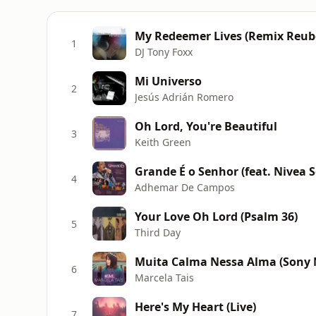
My Redeemer Lives (Remix Reu
1
DJ Tony Foxx
Mi Universo
2
Jesús Adrián Romero
Oh Lord, You're Beautiful
3
Keith Green
Grande É o Senhor (feat. Nivea S
4
Adhemar De Campos
Your Love Oh Lord (Psalm 36)
5
Third Day
Muita Calma Nessa Alma (Sony M
6
Marcela Tais
Here's My Heart (Live)
7