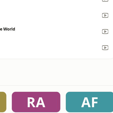
he World
RA
AF