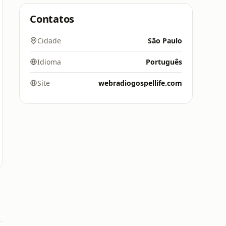
Contatos
Cidade
São Paulo
Idioma
Português
Site
webradiogospellife.com