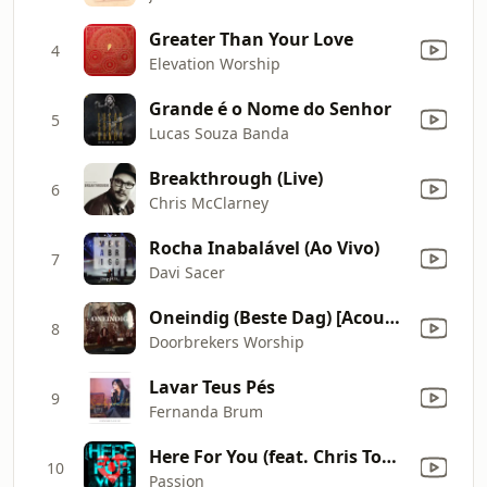
Greater Than Your Love
4
Elevation Worship
Grande é o Nome do Senhor
5
Lucas Souza Banda
Breakthrough (Live)
6
Chris McClarney
Rocha Inabalável (Ao Vivo)
7
Davi Sacer
Oneindig (Beste Dag) [Acoustic]
8
Doorbrekers Worship
Lavar Teus Pés
9
Fernanda Brum
Here For You (feat. Chris Tomlin) [Live]
10
Passion