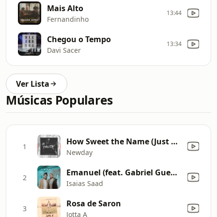
Mais Alto
13:44
Fernandinho
Chegou o Tempo
13:34
Davi Sacer
Ver Lista
Músicas Populares
How Sweet the Name (Just One Name) [feat. Simon Brading] (Live)
1
Newday
Emanuel (feat. Gabriel Guedes de Almeida)
2
Isaias Saad
Rosa de Saron
3
Jotta A