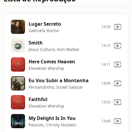
Lugar Secreto
14:20
Gabriela Rocha
Smith
14:15
Jesus Culture, Kim Walker
Here Comes Heaven
14:11
Elevation Worship
Eu Vou Subir a Montanha
14:06
Fernandinho, Israel Salazar
Faithful
13:55
Elevation Worship
My Delight Is In You
13:49
Passion, Christy Nockels