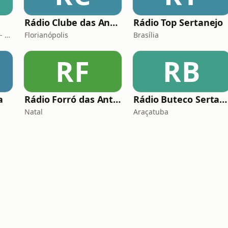
Rádio Clube das Antigas Floripa
Rádio Top Sertanejo
Belo Horizonte · 95.7 FM - 610 AM
Florianópolis
Brasília
RF
RB
a
Rádio Forró das Antigas
Rádio Buteco Sertanejo
Natal
Araçatuba