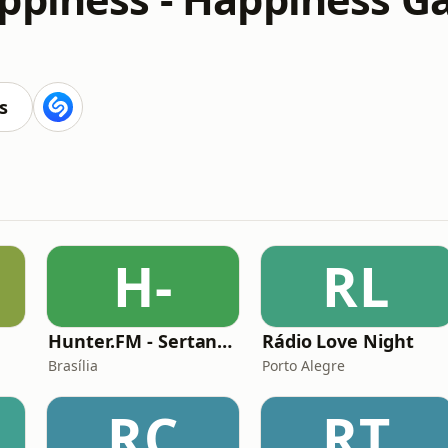
s
H-
RL
Hunter.FM - Sertanejo
Rádio Love Night
Brasília
Porto Alegre
RC
RT