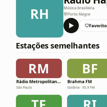
RH
Música brasileira
Porto Alegre
Favorito
Estações semelhantes
RM
BF
Rádio Metropolitana Sertanejo
Brahma FM
São Paulo
Goiânia · 95.9 FM
TF
RI