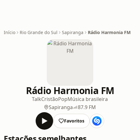
Início
Rio Grande do Sul
Sapiranga
Rádio Harmonia FM
Rádio Harmonia FM
Talk
Cristão
Pop
Música brasileira
Sapiranga
87.9 FM
Favoritos
Estações semelhantes