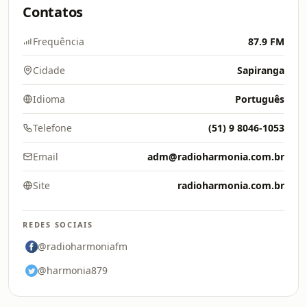
Contatos
Frequência
87.9 FM
Cidade
Sapiranga
Idioma
Português
Telefone
(51) 9 8046-1053
Email
adm@radioharmonia.com.br
Site
radioharmonia.com.br
REDES SOCIAIS
@radioharmoniafm
@harmonia879