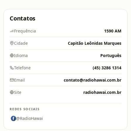
Contatos
Frequência
1590 AM
Cidade
Capitão Leônidas Marques
Idioma
Português
Telefone
(45) 3286 1314
Email
contato@radiohawai.com.br
Site
radiohawai.com.br
REDES SOCIAIS
@RadioHawai