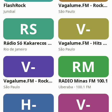
FlashRock
Vagalume.FM - Rock Clássico
Jundiaí
São Paulo
RS
V-
Rádio Só Kakarecos Classic Rock
Vagalume.FM - Hits Anos 90
Rio de Janeiro
São Paulo
V-
RM
Vagalume.FM - Rock - Das Raízes ao Progressivo
RADIO Minas FM 100.1
São Paulo
Uberaba · 100.1 FM
H-
V-