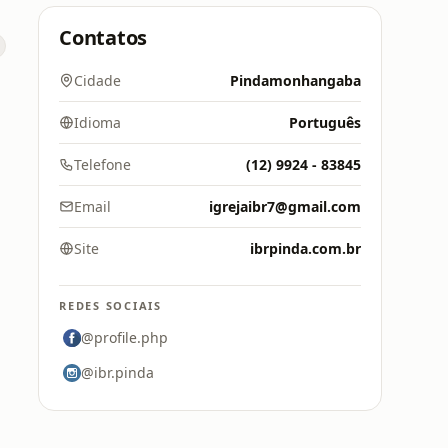
Contatos
Cidade
Pindamonhangaba
Idioma
Português
Telefone
(12) 9924 - 83845
Email
igrejaibr7@gmail.com
Site
ibrpinda.com.br
REDES SOCIAIS
@profile.php
@ibr.pinda