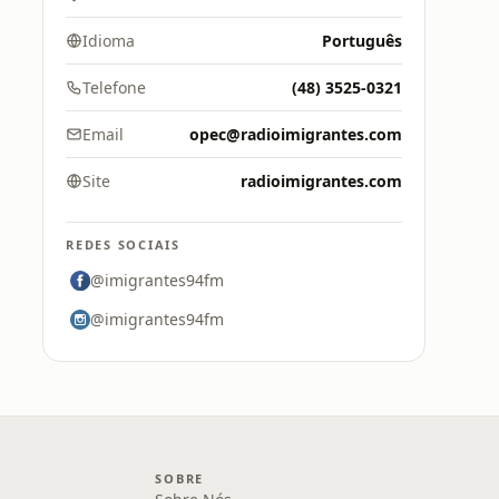
Idioma
Português
Telefone
(48) 3525-0321
Email
opec@radioimigrantes.com
Site
radioimigrantes.com
REDES SOCIAIS
@imigrantes94fm
@imigrantes94fm
SOBRE