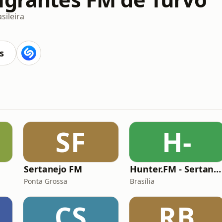
sileira
s
SF
H-
Sertanejo FM
Hunter.FM - Sertanejo
Ponta Grossa
Brasília
CS
RB