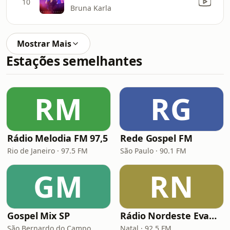
10
Bruna Karla
Mostrar Mais
Estações semelhantes
RM
RG
Rádio Melodia FM 97,5
Rede Gospel FM
Rio de Janeiro · 97.5 FM
São Paulo · 90.1 FM
GM
RN
Gospel Mix SP
Rádio Nordeste Evangélica
São Bernardo do Campo
Natal · 92.5 FM