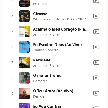
3
Pr. Lucas
Girassol
4
Whindersson Nunes & PRISCILLA
Acalma o Meu Coração (Playback)
5
Anderson Freire
Eu Escolho Deus (Ao Vivo)
6
Thalles Roberto
Raridade
7
Anderson Freire
O maior troféu
8
Damares
O Teu Amor (Ao Vivo)
9
Kemuel
Eu Vou Confiar