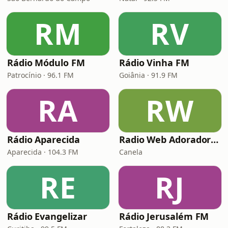
RM
RV
Rádio Módulo FM
Rádio Vinha FM
Patrocínio · 96.1 FM
Goiânia · 91.9 FM
RA
RW
Rádio Aparecida
Radio Web Adorador Gospel
Aparecida · 104.3 FM
Canela
RE
RJ
Rádio Evangelizar
Rádio Jerusalém FM