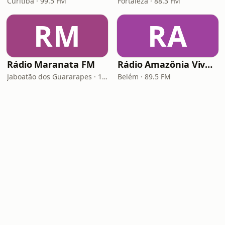
Curitiba · 99.5 FM
Fortaleza · 88.3 FM
RM
RA
Rádio Maranata FM
Rádio Amazônia Viva FM
Jaboatão dos Guararapes · 103.9 FM
Belém · 89.5 FM