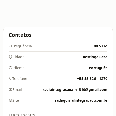
Contatos
Frequência
98.5 FM
Cidade
Restinga Seca
Idioma
Português
Telefone
+55 55 3261-1270
Email
radiointegracaoam1310@gmail.com
Site
radiojornalintegracao.com.br
REDES SOCIAIS