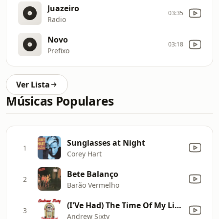
Juazeiro
03:35
Radio
Novo
03:18
Prefixo
Ver Lista
Músicas Populares
Sunglasses at Night
1
Corey Hart
Bete Balanço
2
Barão Vermelho
(I'Ve Had) The Time Of My Life (Love Mix)
3
Andrew Sixty