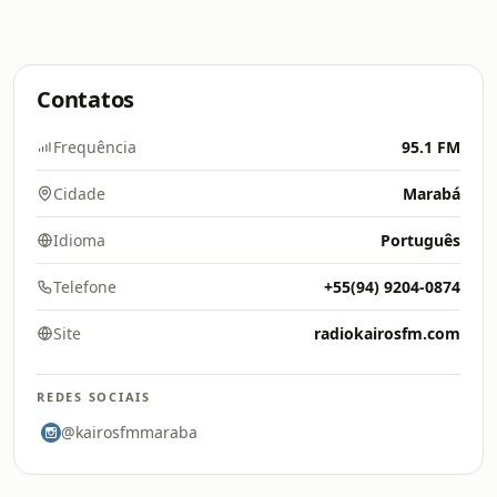
Contatos
Frequência
95.1 FM
Cidade
Marabá
Idioma
Português
Telefone
+55(94) 9204-0874
Site
radiokairosfm.com
REDES SOCIAIS
@kairosfmmaraba