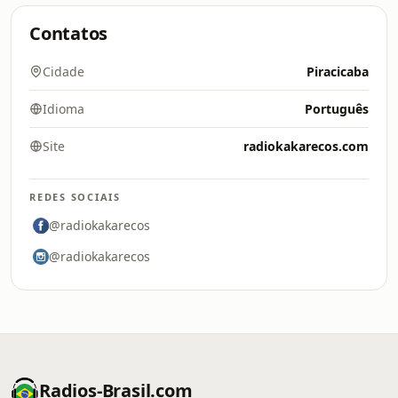
Contatos
Cidade
Piracicaba
Idioma
Português
Site
radiokakarecos.com
REDES SOCIAIS
@radiokakarecos
@radiokakarecos
Radios-Brasil.com