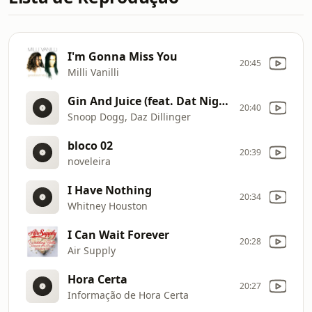
I'm Gonna Miss You
20:45
Milli Vanilli
Gin And Juice (feat. Dat Nigga Daz)
20:40
Snoop Dogg, Daz Dillinger
bloco 02
20:39
noveleira
I Have Nothing
20:34
Whitney Houston
I Can Wait Forever
20:28
Air Supply
Hora Certa
20:27
Informação de Hora Certa