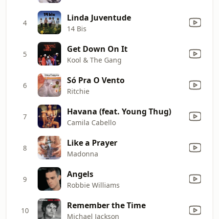
Linda Juventude
4
14 Bis
Get Down On It
5
Kool & The Gang
Só Pra O Vento
6
Ritchie
Havana (feat. Young Thug)
7
Camila Cabello
Like a Prayer
8
Madonna
Angels
9
Robbie Williams
Remember the Time
10
Michael Jackson