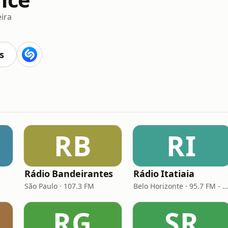
eira
s
RB
RI
Rádio Bandeirantes
Rádio Itatiaia
São Paulo · 107.3 FM
Belo Horizonte · 95.7 FM - 610 AM
RG
SR