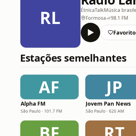
RL
Étnica
Talk
Música brasil
Formosa
98.1 FM
Favorito
Estações semelhantes
AF
JP
Alpha FM
Jovem Pan News
São Paulo · 101.7 FM
São Paulo · 620 AM
BF
RT