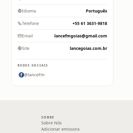
Idioma
Português
Telefone
+55 61 3631-9818
Email
lancefmgoias@gmail.com
Site
lancegoias.com.br
REDES SOCIAIS
@lanceFm
SOBRE
Sobre Nós
Adicionar emissora