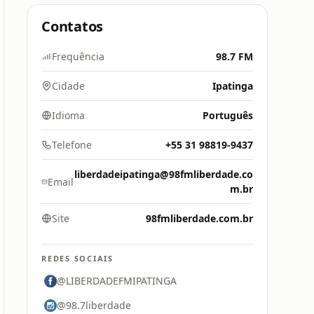
Contatos
Frequência
98.7 FM
Cidade
Ipatinga
Idioma
Português
Telefone
+55 31 98819-9437
liberdadeipatinga@98fmliberdade.co
Email
m.br
Site
98fmliberdade.com.br
REDES SOCIAIS
@LIBERDADEFMIPATINGA
@98.7liberdade