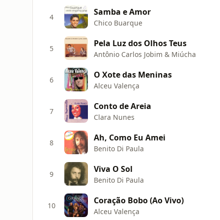
Samba e Amor
4
Chico Buarque
Pela Luz dos Olhos Teus
5
Antônio Carlos Jobim & Miúcha
O Xote das Meninas
6
Alceu Valença
Conto de Areia
7
Clara Nunes
Ah, Como Eu Amei
8
Benito Di Paula
Viva O Sol
9
Benito Di Paula
Coração Bobo (Ao Vivo)
10
Alceu Valença