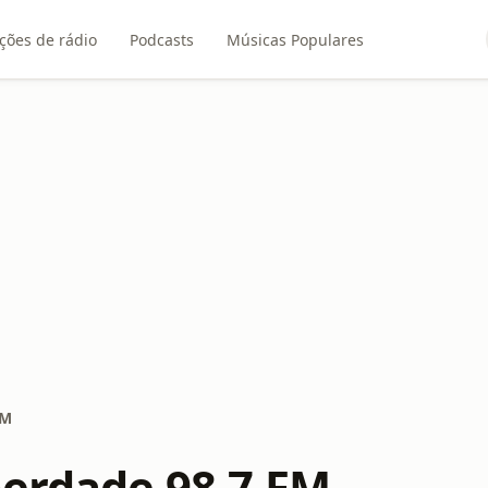
ções de rádio
Podcasts
Músicas Populares
FM
berdade 98.7 FM