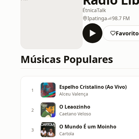
Étnica
Talk
Ipatinga
98.7 FM
Favorito
Músicas Populares
Espelho Cristalino (Ao Vivo)
1
Alceu Valença
O Leaozinho
2
Caetano Veloso
O Mundo É um Moinho
3
Cartola