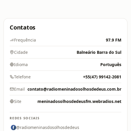
Contatos
Frequência
97.9 FM
Cidade
Balneário Barra do Sul
Idioma
Português
Telefone
+55(47) 99142-2081
Email
contato@radiomeninadosolhosdedeus.com.br
Site
meninadosolhosdedeusfm.webradios.net
REDES SOCIAIS
@radiomeninasdosolhosdedeus