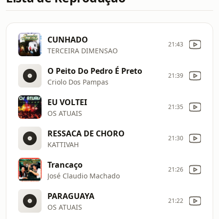
CUNHADO
21:43
TERCEIRA DIMENSAO
O Peito Do Pedro É Preto
21:39
Criolo Dos Pampas
EU VOLTEI
21:35
OS ATUAIS
RESSACA DE CHORO
21:30
KATTIVAH
Trancaço
21:26
José Claudio Machado
PARAGUAYA
21:22
OS ATUAIS