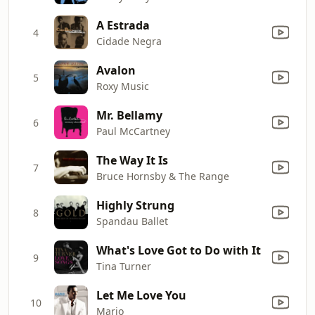
A Estrada
4
Cidade Negra
Avalon
5
Roxy Music
Mr. Bellamy
6
Paul McCartney
The Way It Is
7
Bruce Hornsby & The Range
Highly Strung
8
Spandau Ballet
What's Love Got to Do with It
9
Tina Turner
Let Me Love You
10
Mario