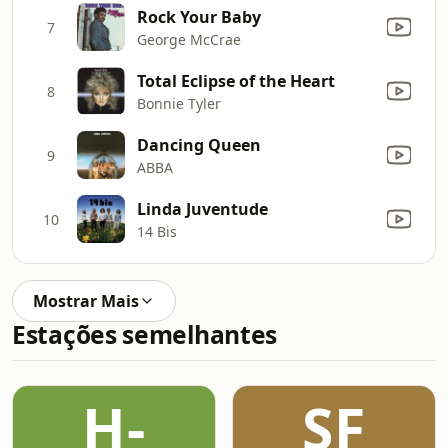
Rock Your Baby
7
George McCrae
Total Eclipse of the Heart
8
Bonnie Tyler
Dancing Queen
9
ABBA
Linda Juventude
10
14 Bis
Mostrar Mais
Estações semelhantes
H-
SF