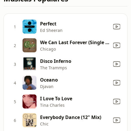
Perfect
1
Ed Sheeran
We Can Last Forever (Single Edit)
2
Chicago
Disco Inferno
3
The Trammps
Oceano
4
Djavan
I Love To Love
5
Tina Charles
Everybody Dance (12" Mix)
6
Chic