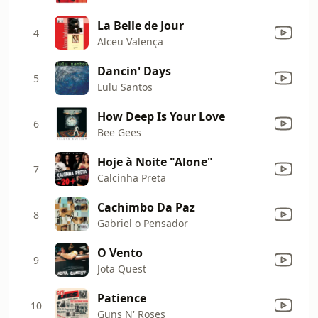
La Belle de Jour
4
Alceu Valença
Dancin' Days
5
Lulu Santos
How Deep Is Your Love
6
Bee Gees
Hoje à Noite "Alone"
7
Calcinha Preta
Cachimbo Da Paz
8
Gabriel o Pensador
O Vento
9
Jota Quest
Patience
10
Guns N' Roses