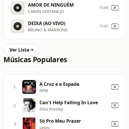
AMOR DE NINGUÉM
15:58
CARIRI SERTANEJO
DEIXA (AO VIVO)
15:45
BRUNO & MARRONE
Ver Lista
Músicas Populares
A Cruz e a Espada
1
RPM
Can't Help Falling In Love
2
Elvis Presley
Só Pro Meu Prazer
3
Leoni