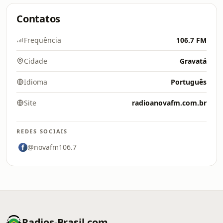
Contatos
Frequência
106.7 FM
Cidade
Gravatá
Idioma
Português
Site
radioanovafm.com.br
REDES SOCIAIS
@novafm106.7
Radios-Brasil.com