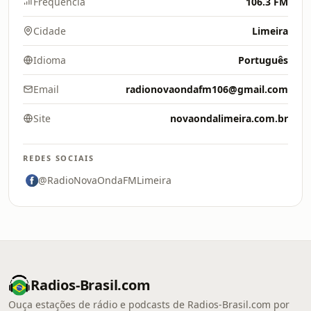
Frequência
106.3 FM
Cidade
Limeira
Idioma
Português
Email
radionovaondafm106@gmail.com
Site
novaondalimeira.com.br
REDES SOCIAIS
@RadioNovaOndaFMLimeira
Radios-Brasil.com
Ouça estações de rádio e podcasts de Radios-Brasil.com por