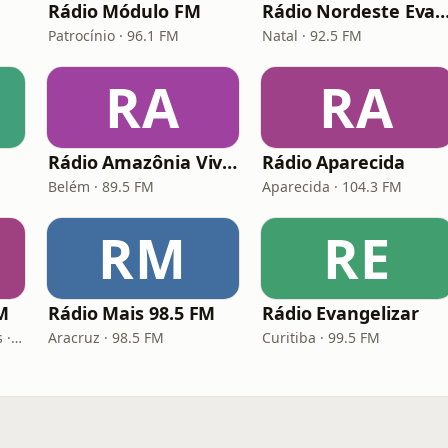
Rádio Módulo FM
Rádio Nordeste Evangé
Patrocínio · 96.1 FM
Natal · 92.5 FM
RA
RA
Rádio Amazônia Viva FM
Rádio Aparecida
Belém · 89.5 FM
Aparecida · 104.3 FM
RM
RE
M
Rádio Mais 98.5 FM
Rádio Evangelizar
Jaboatão dos Guararapes · 103.9 FM
Aracruz · 98.5 FM
Curitiba · 99.5 FM