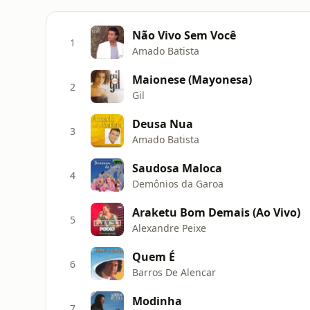
Não Vivo Sem Você
1
Amado Batista
Maionese (Mayonesa)
2
Gil
Deusa Nua
3
Amado Batista
Saudosa Maloca
4
Demônios da Garoa
Araketu Bom Demais (Ao Vivo)
5
Alexandre Peixe
Quem É
6
Barros De Alencar
Modinha
7