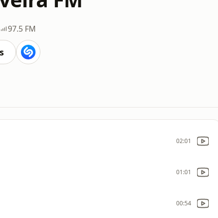
97.5 FM
s
02:01
01:01
00:54