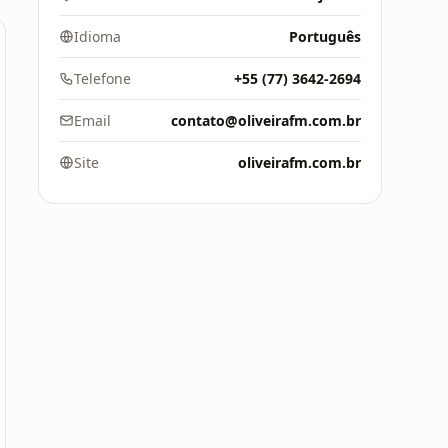
Idioma
Português
Telefone
+55 (77) 3642-2694
Email
contato@oliveirafm.com.br
Site
oliveirafm.com.br