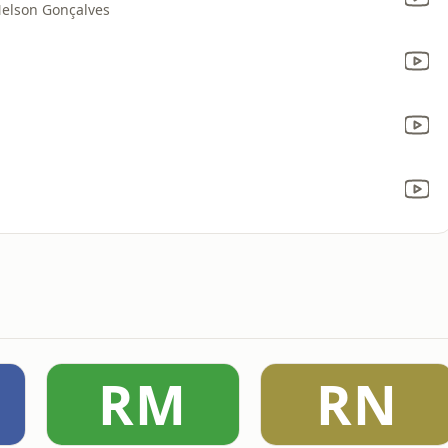
Nelson Gonçalves
RM
RN