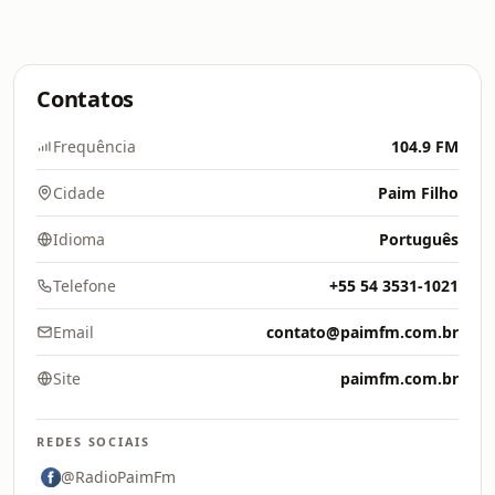
Contatos
Frequência
104.9 FM
Cidade
Paim Filho
Idioma
Português
Telefone
+55 54 3531-1021
Email
contato@paimfm.com.br
Site
paimfm.com.br
REDES SOCIAIS
@RadioPaimFm