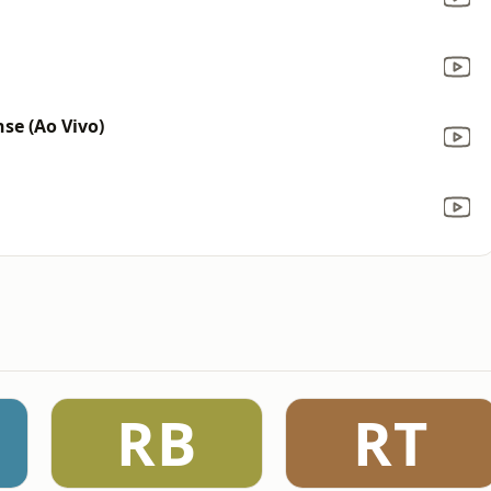
nse (Ao Vivo)
RB
RT