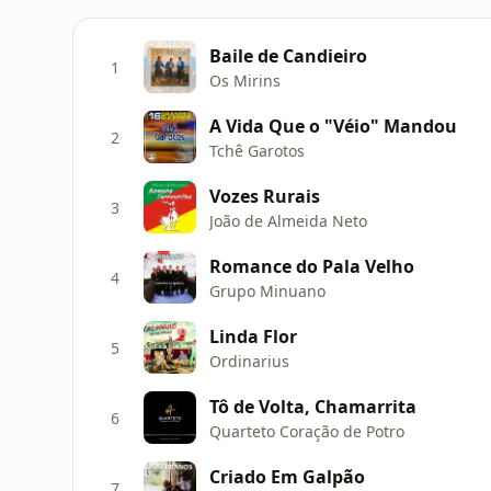
Baile de Candieiro
1
Os Mirins
A Vida Que o "Véio" Mandou
2
Tchê Garotos
Vozes Rurais
3
João de Almeida Neto
Romance do Pala Velho
4
Grupo Minuano
Linda Flor
5
Ordinarius
Tô de Volta, Chamarrita
6
Quarteto Coração de Potro
Criado Em Galpão
7