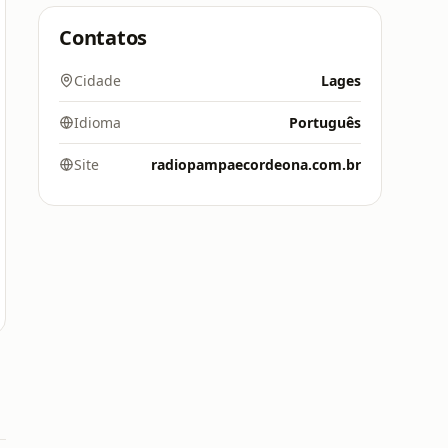
Contatos
Cidade
Lages
Idioma
Português
Site
radiopampaecordeona.com.br