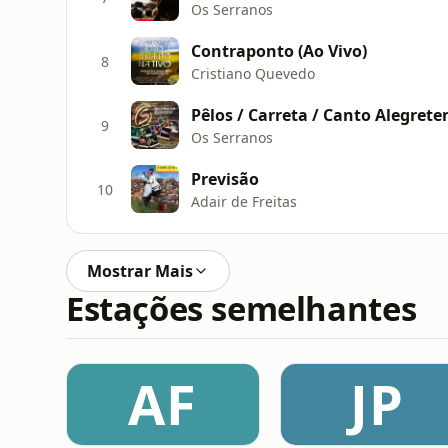
Os Serranos
Contraponto (Ao Vivo)
8
Cristiano Quevedo
Pêlos / Carreta / Canto Alegrete
9
Os Serranos
Previsão
10
Adair de Freitas
Mostrar Mais
Estações semelhantes
AF
JP