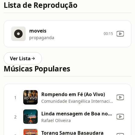
Lista de Reprodução
moveis
00:15
propaganda
Ver Lista
Músicas Populares
Rompendo em Fé (Ao Vivo)
1
Comunidade Evangélica Internacional da Zona Sul
Linda mensagem de Boa noite
2
Rafael Oliveira
Torang Samua Basaudara