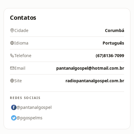
Contatos
Cidade
Corumbá
Idioma
Português
Telefone
(67)8136-7099
Email
pantanalgospel@hotmail.com.br
Site
radiopantanalgospel.com.br
REDES SOCIAIS
@pantanalgospel
@pgospelms