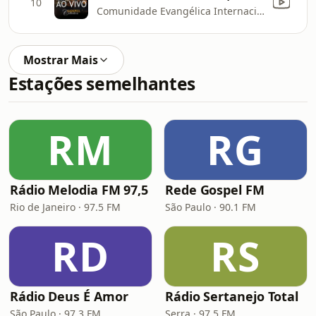
10
Comunidade Evangélica Internacional da Zona Sul
Mostrar Mais
Estações semelhantes
RM
RG
Rádio Melodia FM 97,5
Rede Gospel FM
Rio de Janeiro · 97.5 FM
São Paulo · 90.1 FM
RD
RS
Rádio Deus É Amor
Rádio Sertanejo Total
São Paulo · 97.3 FM
Serra · 97.5 FM