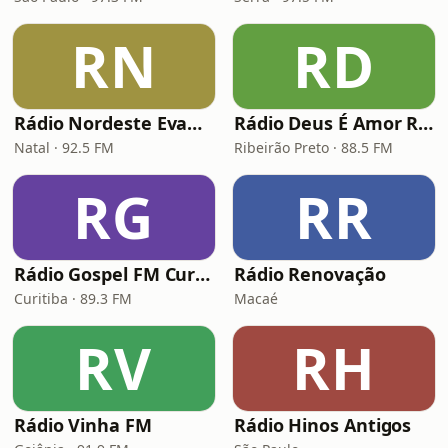
RN
RD
Rádio Nordeste Evangélica
Rádio Deus É Amor Ribeirão Preto
Natal · 92.5 FM
Ribeirão Preto · 88.5 FM
RG
RR
Rádio Gospel FM Curitiba
Rádio Renovação
Curitiba · 89.3 FM
Macaé
RV
RH
Rádio Vinha FM
Rádio Hinos Antigos