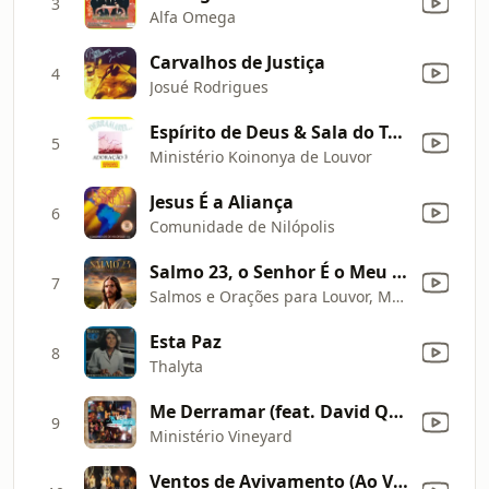
3
Alfa Omega
Carvalhos de Justiça
4
Josué Rodrigues
Espírito de Deus & Sala do Trono (feat. Nalma Dayer & Alda Célia)
5
Ministério Koinonya de Louvor
Jesus É a Aliança
6
Comunidade de Nilópolis
Salmo 23, o Senhor É o Meu Pastor, Nada Me Faltará
7
Salmos e Orações para Louvor, Meditação Alfa & Oraçoes de Fé
Esta Paz
8
Thalyta
Me Derramar (feat. David Quinlan) [Ao Vivo]
9
Ministério Vineyard
Ventos de Avivamento (Ao Vivo)