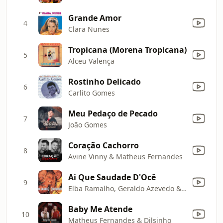
Grande Amor
4
Clara Nunes
Tropicana (Morena Tropicana)
5
Alceu Valença
Rostinho Delicado
6
Carlito Gomes
Meu Pedaço de Pecado
7
João Gomes
Coração Cachorro
8
Avine Vinny & Matheus Fernandes
Ai Que Saudade D'Ocê
9
Elba Ramalho, Geraldo Azevedo & Zé Ramalho
Baby Me Atende
10
Matheus Fernandes & Dilsinho