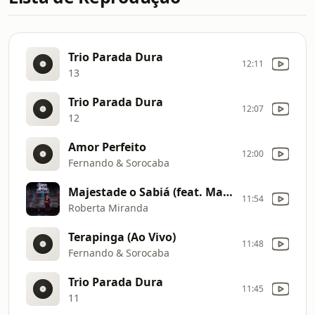
Trio Parada Dura
12:11
13
Trio Parada Dura
12:07
12
Amor Perfeito
12:00
Fernando & Sorocaba
Majestade o Sabiá (feat. Marília Mendonça, Naiara Azevedo, Solange Almeida, Maiara & Maraisa, Day e Lara & Simone & Simaria) (Ao Vivo)
11:54
Roberta Miranda
Terapinga (Ao Vivo)
11:48
Fernando & Sorocaba
Trio Parada Dura
11:45
11