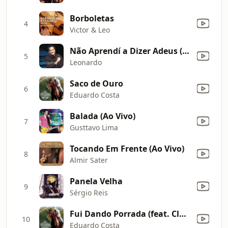
Borboletas
4
Victor & Leo
Não Aprendí a Dizer Adeus (Ao Vivo)
5
Leonardo
Saco de Ouro
6
Eduardo Costa
Balada (Ao Vivo)
7
Gusttavo Lima
Tocando Em Frente (Ao Vivo)
8
Almir Sater
Panela Velha
9
Sérgio Reis
Fui Dando Porrada (feat. Clayton e Romário)
10
Eduardo Costa