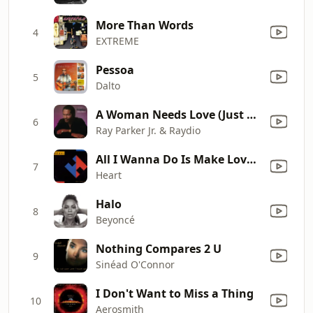
More Than Words
4
EXTREME
Pessoa
5
Dalto
A Woman Needs Love (Just Like You Do) [7" Version]
6
Ray Parker Jr. & Raydio
All I Wanna Do Is Make Love to You
7
Heart
Halo
8
Beyoncé
Nothing Compares 2 U
9
Sinéad O'Connor
I Don't Want to Miss a Thing
10
Aerosmith