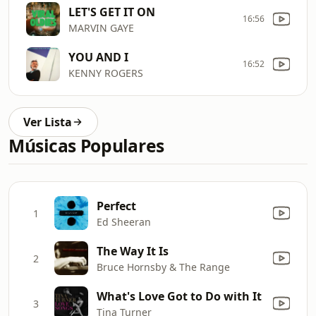
LET'S GET IT ON
16:56
MARVIN GAYE
YOU AND I
16:52
KENNY ROGERS
Ver Lista
Músicas Populares
Perfect
1
Ed Sheeran
The Way It Is
2
Bruce Hornsby & The Range
What's Love Got to Do with It
3
Tina Turner