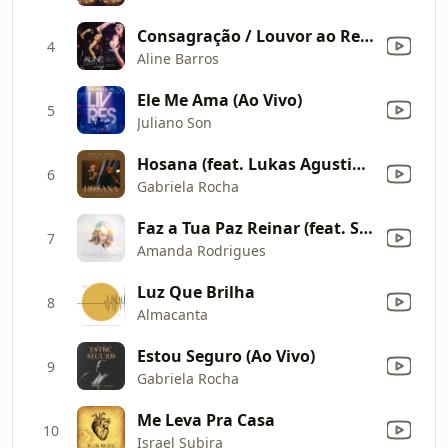
Consagração / Louvor ao Rei (Ao Vivo)
4
Aline Barros
Ele Me Ama (Ao Vivo)
5
Juliano Son
Hosana (feat. Lukas Agustinho) [Ao Vivo]
6
Gabriela Rocha
Faz a Tua Paz Reinar (feat. Samuel Mizrahy)
7
Amanda Rodrigues
Luz Que Brilha
8
Almacanta
Estou Seguro (Ao Vivo)
9
Gabriela Rocha
Me Leva Pra Casa
10
Israel Subira