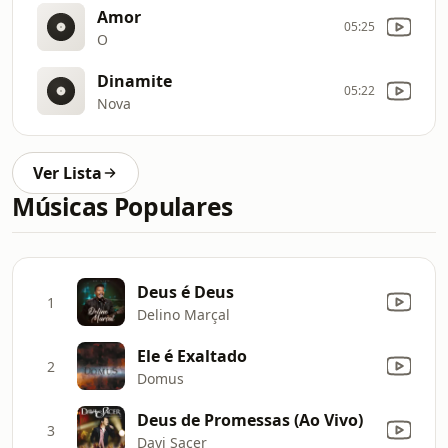
Amor
05:25
O
Dinamite
05:22
Nova
Ver Lista
Músicas Populares
Deus é Deus
1
Delino Marçal
Ele é Exaltado
2
Domus
Deus de Promessas (Ao Vivo)
3
Davi Sacer