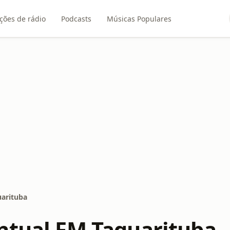
ções de rádio
Podcasts
Músicas Populares
uarituba
ntual FM Taquarituba