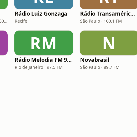
Rádio Luiz Gonzaga
Rádio Transamérica (TMC)
Porto Alegre · 93.7 FM, 600 AM
Recife
São Paulo · 100.1 FM
RM
N
Rádio Melodia FM 97,5
Novabrasil
Rio de Janeiro · 97.5 FM
São Paulo · 89.7 FM