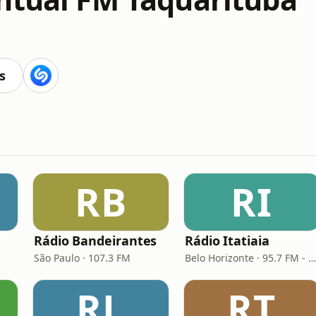
s
RB
RI
Rádio Bandeirantes
Rádio Itatiaia
São Paulo · 107.3 FM
Belo Horizonte · 95.7 FM - 610 AM
RL
RT