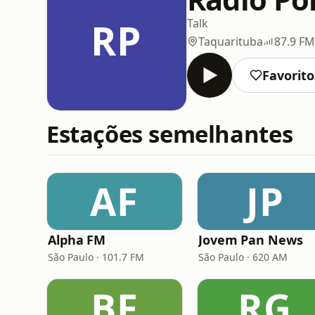
RP
Talk
Taquarituba
87.9 FM
Favorito
Estações semelhantes
AF
JP
Alpha FM
Jovem Pan News
São Paulo · 101.7 FM
São Paulo · 620 AM
BF
RG