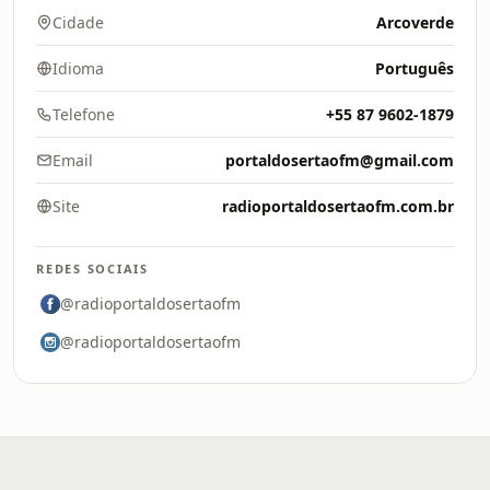
Cidade
Arcoverde
Idioma
Português
Telefone
+55 87 9602-1879
Email
portaldosertaofm@gmail.com
Site
radioportaldosertaofm.com.br
REDES SOCIAIS
@radioportaldosertaofm
@radioportaldosertaofm