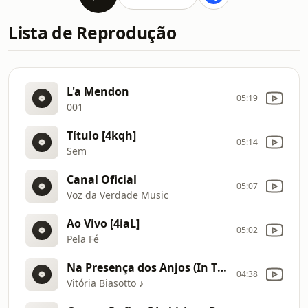
Lista de Reprodução
L'a Mendon
05:19
001
Título [4kqh]
05:14
Sem
Canal Oficial
05:07
Voz da Verdade Music
Ao Vivo [4iaL]
05:02
Pela Fé
Na Presença dos Anjos (In The Presence of Angels
04:38
Vitória Biasotto ♪