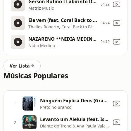
Gerson Rufino I Labirinto DVD O Cestinho [Clipe Oficial] [4iCX]
04:29
Matriz Music
Ele vem (feat. Coral Back to Black) [4kiI]
04:24
Thalles Roberto, Coral Back to Black
NAZARENO **NIDIA MEDINA #Lançamento Clipe oficial * 2024* VL Music* [4iD5]
04:19
Nidia Medina
Ver Lista
Músicas Populares
Ninguém Explica Deus (Gravado na Deezer, São Paulo)
1
Preto no Branco
Levanto um Aleluia (feat. Isaias Saad) [Ao Vivo]
2
Diante do Trono & Ana Paula Valadão