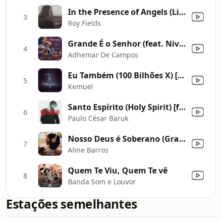
In the Presence of Angels (Live)
3
Roy Fields
Grande É o Senhor (feat. Nivea Soares) [Acústico ao Vivo]
4
Adhemar De Campos
Eu Também (100 Bilhões X) [So Will I (100 Billion X)]
5
Kemuel
Santo Espírito (Holy Spirit) [feat. Leonardo Gonçalves] [Ao Vivo]
6
Paulo César Baruk
Nosso Deus é Soberano (Gravado na Deezer, São Paulo)
7
Aline Barros
Quem Te Viu, Quem Te vê
8
Banda Som e Louvor
Estações semelhantes