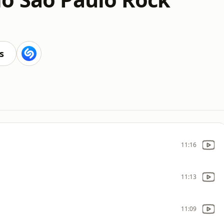
s
11:16
11:13
11:09