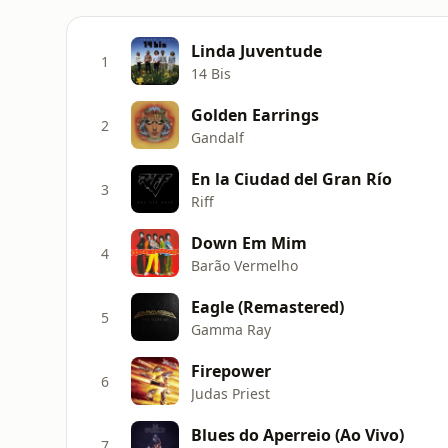
Linda Juventude
1
14 Bis
Golden Earrings
2
Gandalf
En la Ciudad del Gran Río
3
Riff
Down Em Mim
4
Barão Vermelho
Eagle (Remastered)
5
Gamma Ray
Firepower
6
Judas Priest
Blues do Aperreio (Ao Vivo)
7