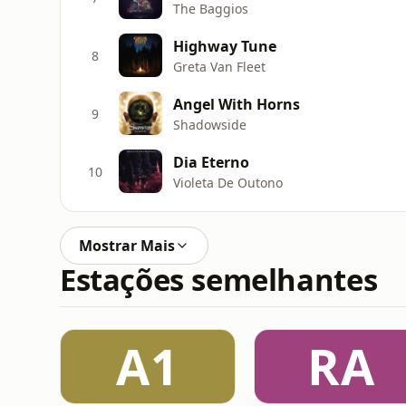
The Baggios
Highway Tune
8
Greta Van Fleet
Angel With Horns
9
Shadowside
Dia Eterno
10
Violeta De Outono
Mostrar Mais
Estações semelhantes
A1
RA