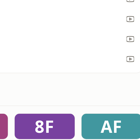
8F
AF