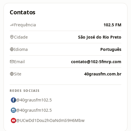
Contatos
Frequência
102.5 FM
Cidade
São José do Rio Preto
Idioma
Português
Email
contato@102-5fmrp.com
Site
40grausfm.com.br
REDES SOCIAIS
@40grausfm102.5
@40grausfm102.5
@UCwDd1Dou2hOaNdmIi9H6Mbw