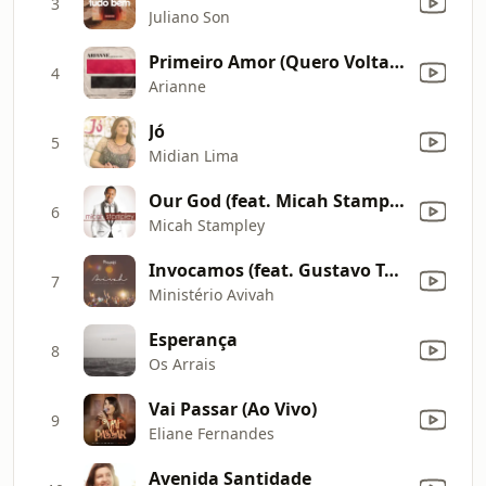
3
Juliano Son
Primeiro Amor (Quero Voltar) [feat. Priscilla Alcantara] [Ao Vivo]
4
Arianne
Jó
5
Midian Lima
Our God (feat. Micah Stampley II & Adam Stampley)
6
Micah Stampley
Invocamos (feat. Gustavo Tenfen) [Ao Vivo]
7
Ministério Avivah
Esperança
8
Os Arrais
Vai Passar (Ao Vivo)
9
Eliane Fernandes
Avenida Santidade