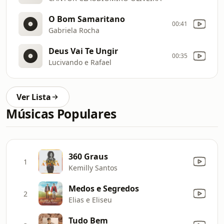
O Bom Samaritano
00:41
Gabriela Rocha
Deus Vai Te Ungir
00:35
Lucivando e Rafael
Ver Lista
Músicas Populares
360 Graus
1
Kemilly Santos
Medos e Segredos
2
Elias e Eliseu
Tudo Bem