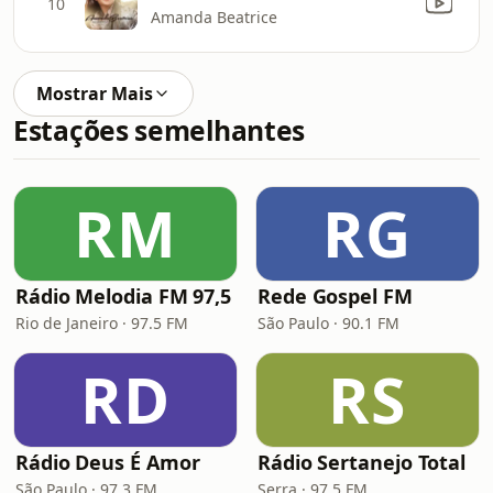
10
Amanda Beatrice
Mostrar Mais
Estações semelhantes
RM
RG
Rádio Melodia FM 97,5
Rede Gospel FM
Rio de Janeiro · 97.5 FM
São Paulo · 90.1 FM
RD
RS
Rádio Deus É Amor
Rádio Sertanejo Total
São Paulo · 97.3 FM
Serra · 97.5 FM