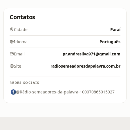
Contatos
Cidade
Paraí
Idioma
Português
Email
pr.andresilva971@gmail.com
Site
radiosemeadoresdapalavra.com.br
REDES SOCIAIS
@Rádio-semeadores-da-palavra-100070865015927