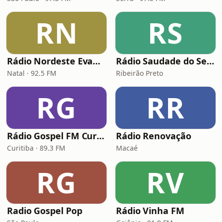
RN
RS
Rádio Nordeste Evangélica
Rádio Saudade do Sertão
Natal · 92.5 FM
Ribeirão Preto
RG
RR
Rádio Gospel FM Curitiba
Rádio Renovação
Curitiba · 89.3 FM
Macaé
RG
RV
Radio Gospel Pop
Rádio Vinha FM