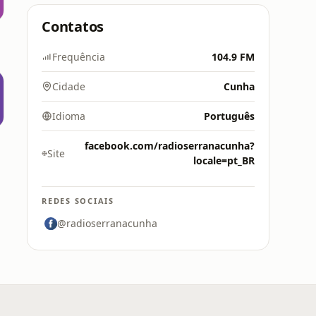
Contatos
Frequência
104.9 FM
Cidade
Cunha
Idioma
Português
facebook.com/radioserranacunha?
Site
locale=pt_BR
REDES SOCIAIS
@radioserranacunha