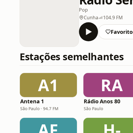
Pop
Cunha
104.9 FM
Favorito
Estações semelhantes
A1
RA
Antena 1
Rádio Anos 80
São Paulo · 94.7 FM
São Paulo
AF
H-