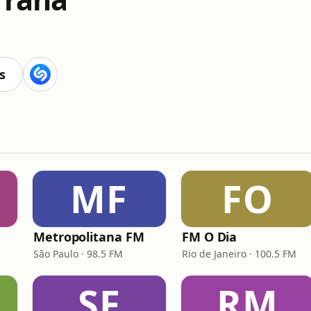
s
MF
FO
Metropolitana FM
FM O Dia
São Paulo · 98.5 FM
Rio de Janeiro · 100.5 FM
SF
RM