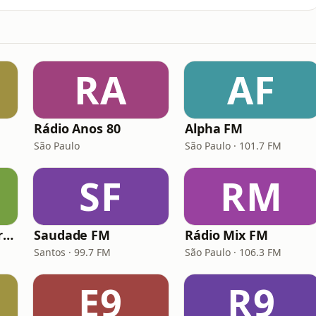
RA
AF
Rádio Anos 80
Alpha FM
São Paulo
São Paulo · 101.7 FM
SF
RM
Hunter.FM - Hits Brasil
Saudade FM
Rádio Mix FM
Santos · 99.7 FM
São Paulo · 106.3 FM
E9
R9