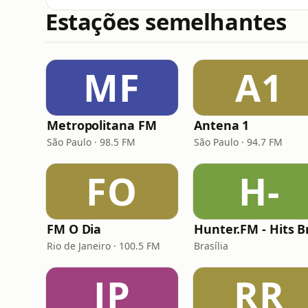
Estações semelhantes
MF
A1
Metropolitana FM
Antena 1
São Paulo · 98.5 FM
São Paulo · 94.7 FM
FO
H-
FM O Dia
Rio de Janeiro · 100.5 FM
Brasília
JP
RR