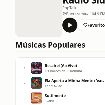
Pop
Talk
Buerarema
104.9 F
Favorito
Músicas Populares
Recairei (Ao Vivo)
1
Os Barões da Pisadinha
Ela Aperta a Minha Mente (feat.
2
Xand Avião
Sutilmente
3
Skank