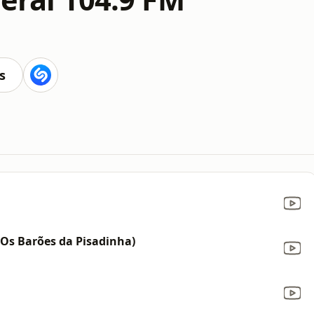
M
s
 Os Barões da Pisadinha)