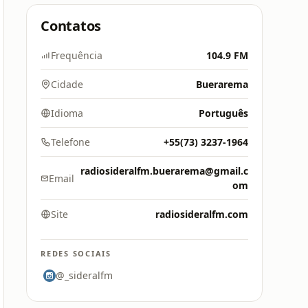
Contatos
Frequência
104.9 FM
Cidade
Buerarema
Idioma
Português
Telefone
+55(73) 3237-1964
radiosideralfm.buerarema@gmail.c
Email
om
Site
radiosideralfm.com
REDES SOCIAIS
@_sideralfm