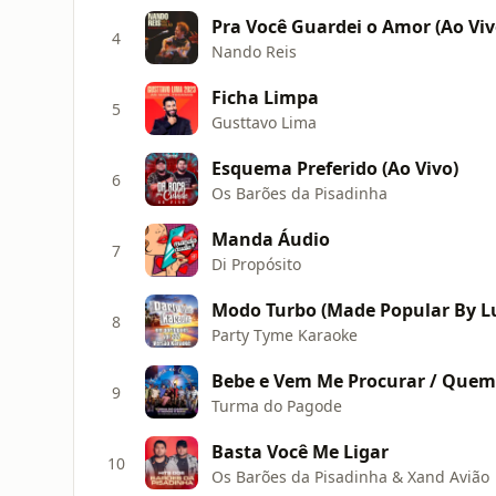
Pra Você Guardei o Amor (Ao Viv
4
Nando Reis
Ficha Limpa
5
Gusttavo Lima
Esquema Preferido (Ao Vivo)
6
Os Barões da Pisadinha
Manda Áudio
7
Di Propósito
8
Party Tyme Karaoke
9
Turma do Pagode
Basta Você Me Ligar
10
Os Barões da Pisadinha & Xand Avião