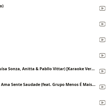
o)
Modo Turbo (Made Popular By Luísa Sonza, Anitta & Pabllo Vittar) [Karaoke Version]
Bebe e Vem Me Procurar / Quem Ama Sente Saudade (feat. Grupo Menos É Mais) [Ao Vivo]