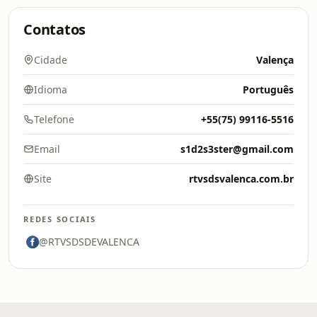
Contatos
Cidade
Valença
Idioma
Português
Telefone
+55(75) 99116-5516
Email
s1d2s3ster@gmail.com
Site
rtvsdsvalenca.com.br
REDES SOCIAIS
@RTVSDSDEVALENCA