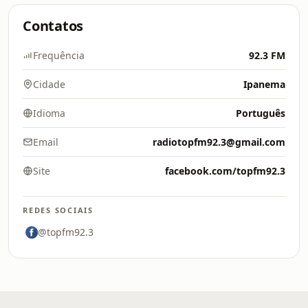
Contatos
Frequência
92.3 FM
Cidade
Ipanema
Idioma
Português
Email
radiotopfm92.3@gmail.com
Site
facebook.com/topfm92.3
REDES SOCIAIS
@topfm92.3