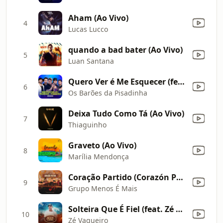
Aham (Ao Vivo)
4
Lucas Lucco
quando a bad bater (Ao Vivo)
5
Luan Santana
Quero Ver é Me Esquecer (feat. Jorge) [Ao Vivo]
6
Os Barões da Pisadinha
Deixa Tudo Como Tá (Ao Vivo)
7
Thiaguinho
Graveto (Ao Vivo)
8
Marília Mendonça
Coração Partido (Corazón Partío) [Ao Vivo]
9
Grupo Menos É Mais
Solteira Que É Fiel (feat. Zé Felipe) [Ao Vivo em Caruaru]
10
Zé Vaqueiro