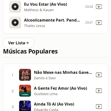
Eu Vou Estar (Ao Vivo)
23:24
Matheus & Kauan
Alcoolicamente Part. Panda (Ao Vivo)
23:21
Thales Lessa
Ver Lista
Músicas Populares
Não Mexe nas Minhas Gavetas (Ao Vivo)
1
Danilo e Davi
A Gente Fez Amor (Ao Vivo)
2
Gusttavo Lima
Ainda Tô Aí (Ao Vivo)
3
Eduardo Costa