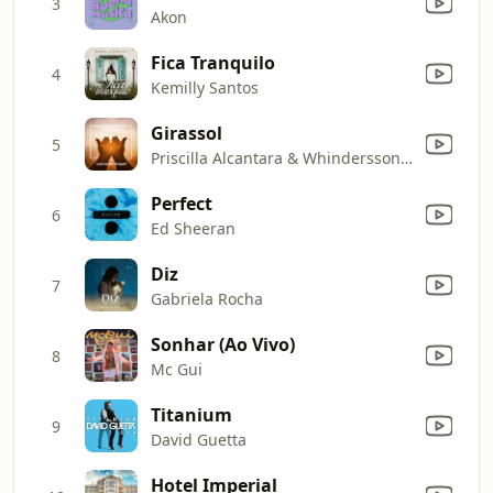
3
Akon
Fica Tranquilo
4
Kemilly Santos
Girassol
5
Priscilla Alcantara & Whindersson Nunes
Perfect
6
Ed Sheeran
Diz
7
Gabriela Rocha
Sonhar (Ao Vivo)
8
Mc Gui
Titanium
9
David Guetta
Hotel Imperial