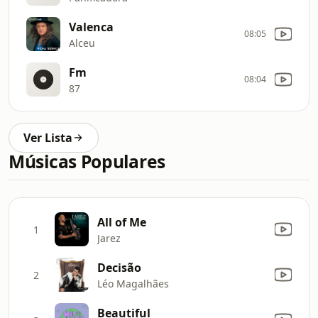
Valenca
08:05
Alceu
Fm
08:04
87
Ver Lista
Músicas Populares
All of Me
1
Jarez
Decisão
2
Léo Magalhães
Beautiful