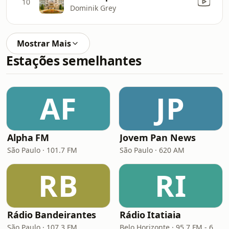
10
Dominik Grey
Mostrar Mais
Estações semelhantes
AF
JP
Alpha FM
Jovem Pan News
São Paulo · 101.7 FM
São Paulo · 620 AM
RB
RI
Rádio Bandeirantes
Rádio Itatiaia
São Paulo · 107.3 FM
Belo Horizonte · 95.7 FM - 610 AM