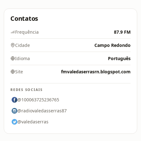
Contatos
Frequência
87.9 FM
Cidade
Campo Redondo
Idioma
Português
Site
fmvaledaserrasrn.blogspot.com
REDES SOCIAIS
@100063725236765
@radiovaledasserras87
@valedaserras